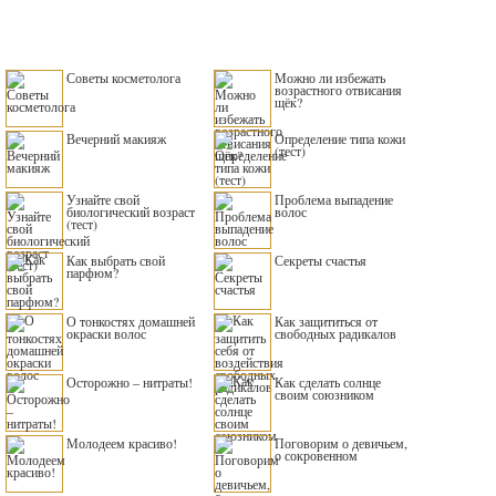
Советы косметолога
Можно ли избежать
возрастного отвисания
щёк?
Вечерний макияж
Определение типа кожи
(тест)
Узнайте свой
Проблема выпадение
биологический возраст
волос
(тест)
Как выбрать свой
Секреты счастья
парфюм?
О тонкостях домашней
Как защититься от
окраски волос
свободных радикалов
Осторожно – нитраты!
Как сделать солнце
своим союзником
Молодеем красиво!
Поговорим о девичьем,
о сокровенном