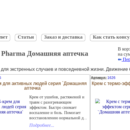
вет
Статьи
Заказ и доставка
Как стать конс
В кор
t Pharma Домашняя аптечка
на су
⇐
Пер
 для экстренных случаев и повседневной жизни. Движение 
5
Артикул:
1626
 для активных людей серия `Домашняя
Крем с термо-эф
аптечка`
Крем от ушибов, растяжений и
травм с разогревающим
эффектом. Быстро снимает
воспаление и боль. Помогает
восстановлению нормальной д...
Подробнее...