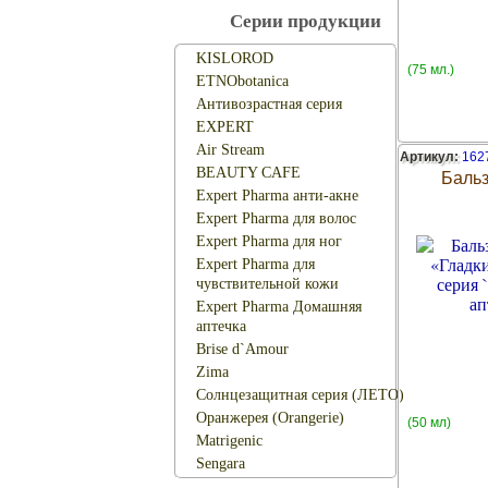
Серии продукции
KISLOROD
(75 мл.)
ETNObotanica
Антивозрастная серия
EXPERT
Air Stream
Артикул:
162
BEAUTY CAFЕ
Бальз
Expert Pharma анти-акне
Expert Pharma для волос
Expert Pharma для ног
Expert Pharma для
чувствительной кожи
Expert Pharma Домашняя
аптечка
Brise d`Amour
Zima
Солнцезащитная серия (ЛЕТО)
Оранжерея (Orangerie)
(50 мл)
Matrigenic
Sengara