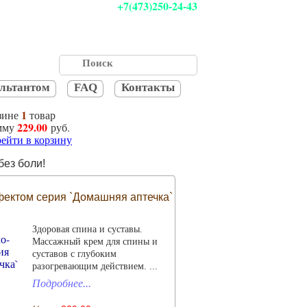
+7(473)250-24-43
ультантом
FAQ
Контакты
1
зине
товар
229.00
мму
руб.
ейти в корзину
без боли!
фектом серия `Домашняя аптечка`
Здоровая спина и суставы.
Массажный крем для спины и
суставов с глубоким
разогревающим действием. ...
Подробнее...