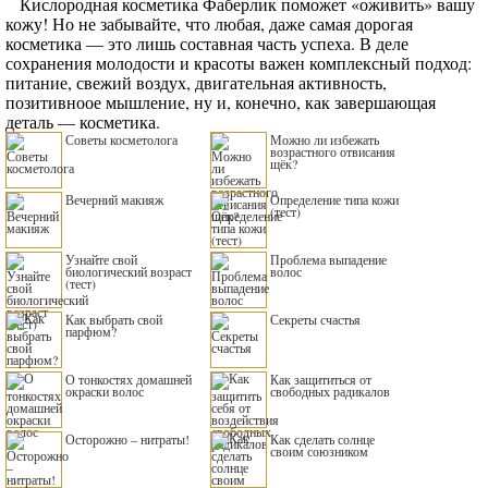
Кислородная косметика Фаберлик поможет «оживить» вашу
кожу! Но не забывайте, что любая, даже самая дорогая
косметика — это лишь составная часть успеха. В деле
сохранения молодости и красоты важен комплексный подход:
питание, свежий воздух, двигательная активность,
позитивноое мышление, ну и, конечно, как завершающая
деталь — косметика.
Советы косметолога
Можно ли избежать
возрастного отвисания
щёк?
Вечерний макияж
Определение типа кожи
(тест)
Узнайте свой
Проблема выпадение
биологический возраст
волос
(тест)
Как выбрать свой
Секреты счастья
парфюм?
О тонкостях домашней
Как защититься от
окраски волос
свободных радикалов
Осторожно – нитраты!
Как сделать солнце
своим союзником