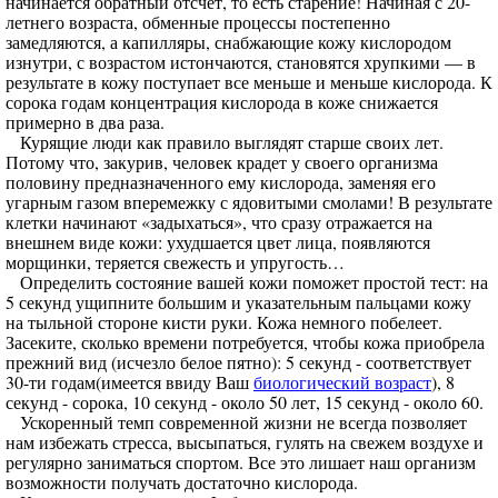
начинается обратный отсчет, то есть старение! Начиная с 20-
летнего возраста, обменные процессы постепенно
замедляются, а капилляры, снабжающие кожу кислородом
изнутри, с возрастом истончаются, становятся хрупкими — в
результате в кожу поступает все меньше и меньше кислорода. К
сорока годам концентрация кислорода в коже снижается
примерно в два раза.
Курящие люди как правило выглядят старше своих лет.
Потому что, закурив, человек крадет у своего организма
половину предназначенного ему кислорода, заменяя его
угарным газом вперемежку с ядовитыми смолами! В результате
клетки начинают «задыхаться», что сразу отражается на
внешнем виде кожи: ухудшается цвет лица, появляются
морщинки, теряется свежесть и упругость…
Определить состояние вашей кожи поможет простой тест: на
5 секунд ущипните большим и указательным пальцами кожу
на тыльной стороне кисти руки. Кожа немного побелеет.
Засеките, сколько времени потребуется, чтобы кожа приобрела
прежний вид (исчезло белое пятно): 5 секунд - соответствует
30-ти годам(имеется ввиду Ваш
биологический возраст
), 8
секунд - сорока, 10 секунд - около 50 лет, 15 секунд - около 60.
Ускоренный темп современной жизни не всегда позволяет
нам избежать стресса, высыпаться, гулять на свежем воздухе и
регулярно заниматься спортом. Все это лишает наш организм
возможности получать достаточно кислорода.