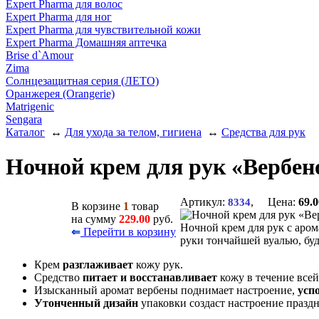
Expert Pharma для волос
Expert Pharma для ног
Expert Pharma для чувствительной кожи
Expert Pharma Домашняя аптечка
Brise d`Amour
Zima
Солнцезащитная серия (ЛЕТО)
Оранжерея (Orangerie)
Matrigenic
Sengara
Каталог
↔
Для ухода за телом, гигиена
↔
Средства для рук
Ночной крем для рук «Вербе
Артикул:
, Цена:
69.0
8334
В корзине
1
товар
на сумму
229.00
руб.
Ночной крем для рук с аром
Перейти в корзину
⇐
руки тончайшей вуалью, буд
Крем
разглаживает
кожу рук.
Средство
питает и восстанавливает
кожу в течение всей
Изысканный аромат вербены поднимает настроение,
усп
Утонченный дизайн
упаковки создаст настроение праздн