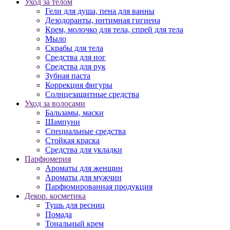
Уход за телом
Гели для душа, пена для ванны
Дезодоранты, интимная гигиена
Крем, молочко для тела, спрей для тела
Мыло
Скрабы для тела
Средства для ног
Средства для рук
Зубная паста
Коррекция фигуры
Солнцезащитные средства
Уход за волосами
Бальзамы, маски
Шампуни
Специальные средства
Стойкая краска
Средства для укладки
Парфюмерия
Ароматы для женщин
Ароматы для мужчин
Парфюмированная продукция
Декор. косметика
Тушь для ресниц
Помада
Тональный крем