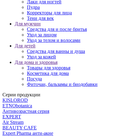
Лаки для ногтей
Пудра
Корректоры для лица
Тени для век
Для мужчин
Средства для и после бритья
Уход за лицом
Уход за телом и волосами
Для детей
Средства для ванны и душа
Уход за кожей
Для дома и здоровья
Товары для здоровья
Косметика для дома
Посуда
Фиточаи, бальзамы и биодобавки
Серии продукции
KISLOROD
ETNObotanica
Антивозрастная серия
EXPERT
Air Stream
BEAUTY CAFЕ
Expert Pharma анти-акне