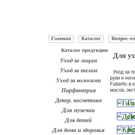
Главная
Каталог
Вопрос-от
Каталог продукции
Для ух
Уход за лицом
Уход за телом
Уход за т
руки и ног
Уход за волосами
Faberlic в
Парфюмерия
масла, экс
Декор. косметика
Ге
Для мужчин
Де
Для детей
Кр
Для дома и здоровья