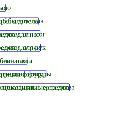
ыло
рабы для тела
едства для ног
едства для рук
бная паста
ррекция фигуры
лнцезащитные средства