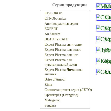
Серии продукции
М
KISLOROD
Ск
ETNObotanica
Антивозрастная серия
Ср
EXPERT
Air Stream
Ср
BEAUTY CAFЕ
Expert Pharma анти-акне
Зу
Expert Pharma для волос
Expert Pharma для ног
Ко
Expert Pharma для
чувствительной кожи
Expert Pharma Домашняя
Со
аптечка
Brise d`Amour
Zima
Солнцезащитная серия (ЛЕТО)
Оранжерея (Orangerie)
Matrigenic
Sengara