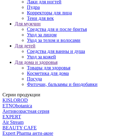
Лаки для ногтей
Пудра
Корректоры для лица
Тени для век
Для мужчин
Средства для и после бритья
Уход за лицом
Уход за телом и волосами
Для детей
Средства для ванны и душа
Уход за кожей
Для дома и здоровья
Товары для здоровья
Косметика для дома
Посуда
Фиточаи, бальзамы и биодобавки
Серии продукции
KISLOROD
ETNObotanica
Антивозрастная серия
EXPERT
Air Stream
BEAUTY CAFЕ
Expert Pharma анти-акне