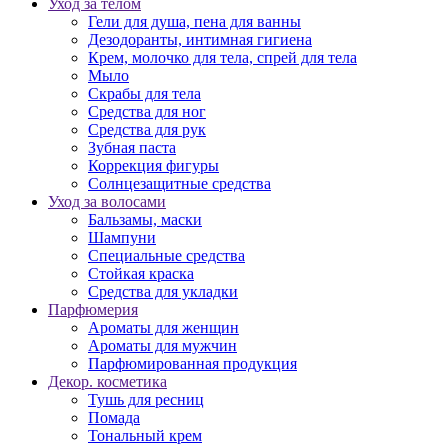
Уход за телом
Гели для душа, пена для ванны
Дезодоранты, интимная гигиена
Крем, молочко для тела, спрей для тела
Мыло
Скрабы для тела
Средства для ног
Средства для рук
Зубная паста
Коррекция фигуры
Солнцезащитные средства
Уход за волосами
Бальзамы, маски
Шампуни
Специальные средства
Стойкая краска
Средства для укладки
Парфюмерия
Ароматы для женщин
Ароматы для мужчин
Парфюмированная продукция
Декор. косметика
Тушь для ресниц
Помада
Тональный крем