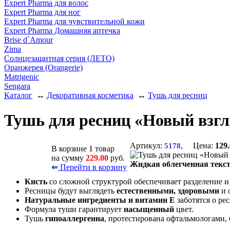
Expert Pharma для волос
Expert Pharma для ног
Expert Pharma для чувствительной кожи
Expert Pharma Домашняя аптечка
Brise d`Amour
Zima
Солнцезащитная серия (ЛЕТО)
Оранжерея (Orangerie)
Matrigenic
Sengara
Каталог
↔
Декоративная косметика
↔
Тушь для ресниц
Тушь для ресниц «Новый взгл
Артикул:
, Цена:
129
5178
В корзине
1
товар
на сумму
229.00
руб.
Жидкая облегченная текс
Перейти в корзину
⇐
Кисть
со сложной структурой обеспечивает разделение и
Ресницы будут выглядеть
естественными, здоровыми
и 
Натуральные ингредиенты и витамин E
заботятся о ре
Формула туши гарантирует
насыщенный
цвет.
Тушь
гипоаллергенна
, протестирована офтальмологами, 