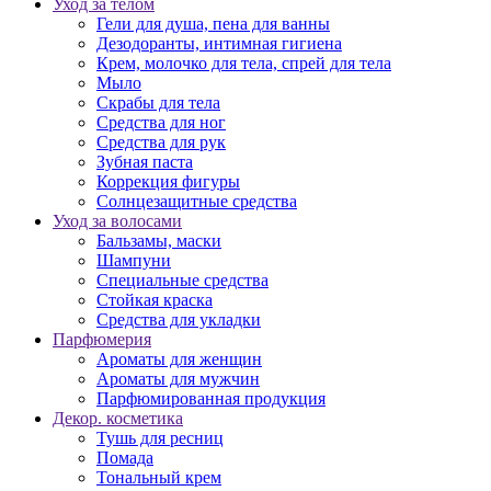
Уход за телом
Гели для душа, пена для ванны
Дезодоранты, интимная гигиена
Крем, молочко для тела, спрей для тела
Мыло
Скрабы для тела
Средства для ног
Средства для рук
Зубная паста
Коррекция фигуры
Солнцезащитные средства
Уход за волосами
Бальзамы, маски
Шампуни
Специальные средства
Стойкая краска
Средства для укладки
Парфюмерия
Ароматы для женщин
Ароматы для мужчин
Парфюмированная продукция
Декор. косметика
Тушь для ресниц
Помада
Тональный крем