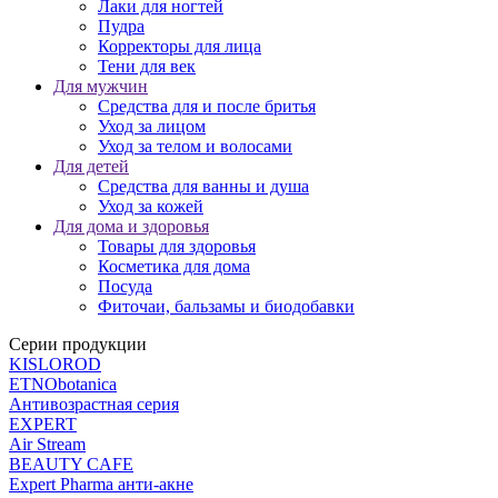
Лаки для ногтей
Пудра
Корректоры для лица
Тени для век
Для мужчин
Средства для и после бритья
Уход за лицом
Уход за телом и волосами
Для детей
Средства для ванны и душа
Уход за кожей
Для дома и здоровья
Товары для здоровья
Косметика для дома
Посуда
Фиточаи, бальзамы и биодобавки
Серии продукции
KISLOROD
ETNObotanica
Антивозрастная серия
EXPERT
Air Stream
BEAUTY CAFЕ
Expert Pharma анти-акне