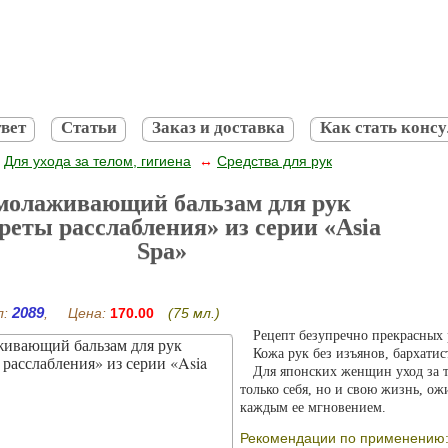
вет
Статьи
Заказ и доставка
Как стать конс
Для ухода за телом, гигиена
Средства для рук
↔
↔
олаживающий бальзам для рук
реты расслабления» из серии «Asia
Spa»
2089
л:
, Цена:
170.00
(75 мл.)
Рецепт безупречно прекрасных
Кожа рук без изъянов, бархати
Для японских женщин уход за т
только себя, но и свою жизнь, ож
каждым ее мгновением.
Рекомендации по применению