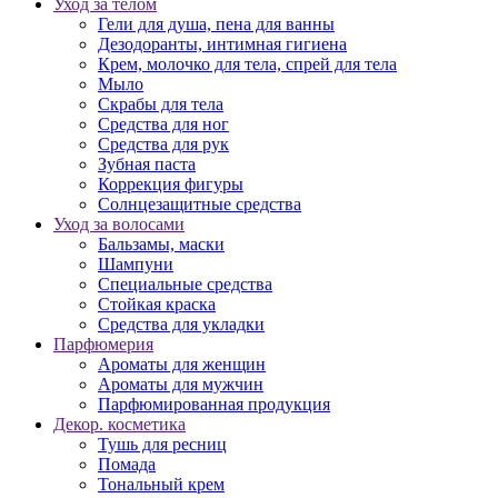
Уход за телом
Гели для душа, пена для ванны
Дезодоранты, интимная гигиена
Крем, молочко для тела, спрей для тела
Мыло
Скрабы для тела
Средства для ног
Средства для рук
Зубная паста
Коррекция фигуры
Солнцезащитные средства
Уход за волосами
Бальзамы, маски
Шампуни
Специальные средства
Стойкая краска
Средства для укладки
Парфюмерия
Ароматы для женщин
Ароматы для мужчин
Парфюмированная продукция
Декор. косметика
Тушь для ресниц
Помада
Тональный крем