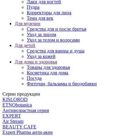
Лаки для ногтей
Пудра
Корректоры для лица
Тени для век
Для мужчин
Средства для и после бритья
Уход за лицом
Уход за телом и волосами
Для детей
Средства для ванны и душа
Уход за кожей
Для дома и здоровья
Товары для здоровья
Косметика для дома
Посуда
Фиточаи, бальзамы и биодобавки
Серии продукции
KISLOROD
ETNObotanica
Антивозрастная серия
EXPERT
Air Stream
BEAUTY CAFЕ
Expert Pharma анти-акне