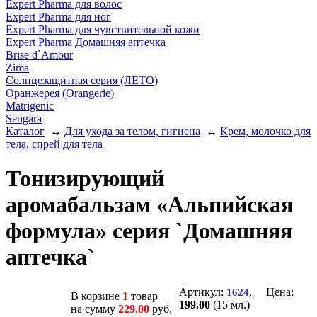
Expert Pharma для волос
Expert Pharma для ног
Expert Pharma для чувствительной кожи
Expert Pharma Домашняя аптечка
Brise d`Amour
Zima
Солнцезащитная серия (ЛЕТО)
Оранжерея (Orangerie)
Matrigenic
Sengara
Каталог
↔
Для ухода за телом, гигиена
↔
Крем, молочко для
тела, спрей для тела
Тонизирующий
аромабальзам «Альпийская
формула» серия `Домашняя
аптечка`
Артикул:
, Цена:
1624
В корзине
1
товар
199.00
(15 мл.)
на сумму
229.00
руб.