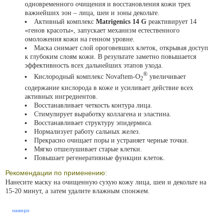
одновременного очищения и восстановления кожи трех
важнейших зон – лица, шеи и зоны декольте.
Активный комплекс
Matrigenics 14 G
реактивирует 14
«генов красоты», запускает механизм естественного
омоложения кожи на генном уровне.
Маска снимает слой ороговевших клеток, открывая доступ
к глубоким слоям кожи. В результате заметно повышается
эффективность всех дальнейших этапов ухода.
®
Кислородный комплекс Novaftem-О
увеличивает
2
содержание кислорода в коже и усиливает действие всех
активных ингредиентов.
Восстанавливает четкость контура лица.
Стимулирует выработку коллагена и эластина.
Восстанавливает структуру эпидермиса.
Нормализует работу сальных желез.
Прекрасно очищает поры и устраняет черные точки.
Мягко отшелушивает старые клетки.
Повышает регенеративные функции клеток.
Рекомендации по применению:
Нанесите маску на очищенную сухую кожу лица, шеи и декольте на
15-20 минут, а затем удалите влажным спонжем.
наверх