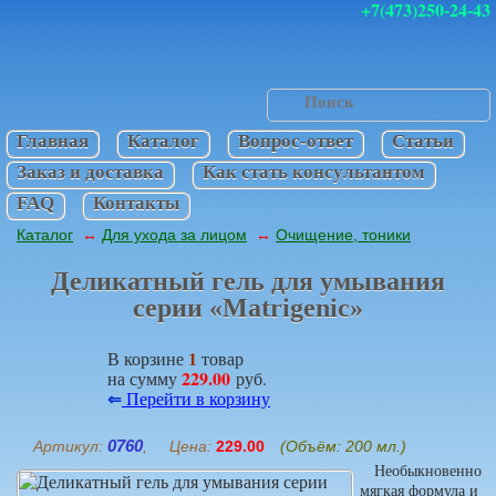
+7(473)250-24-43
Главная
Каталог
Вопрос-ответ
Статьи
Заказ и доставка
Как стать консультантом
FAQ
Контакты
Каталог
Для ухода за лицом
Очищение, тоники
↔
↔
Деликатный гель для умывания
серии «Matrigenic»
1
В корзине
товар
229.00
на сумму
руб.
⇐
Перейти в корзину
0760
Артикул:
, Цена:
229.00
(Объём: 200 мл.)
Необыкновенно
мягкая формула и