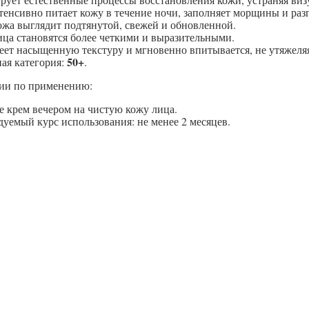
енсивно питает кожу в течение ночи, заполняет морщины и раз
ожа выглядит подтянутой, свежей и обновленной.
ица становятся более четкими и выразительными.
еет насыщенную текстуру и мгновенно впитывается, не утяжеля
50+
ая категория:
.
ии по применению:
е крем вечером на чистую кожу лица.
уемый курс использования: не менее 2 месяцев.