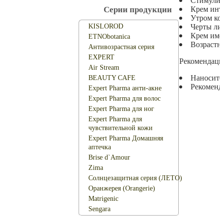
Крем инт
Серии продукции
Утром к
Черты л
KISLOROD
Крем им
ETNObotanica
Возрастн
Антивозрастная серия
EXPERT
Рекомендац
Air Stream
Наносит
BEAUTY CAFЕ
Рекоменд
Expert Pharma анти-акне
Expert Pharma для волос
Expert Pharma для ног
Expert Pharma для
чувствительной кожи
Expert Pharma Домашняя
аптечка
Brise d`Amour
Zima
Солнцезащитная серия (ЛЕТО)
Оранжерея (Orangerie)
Matrigenic
Sengara