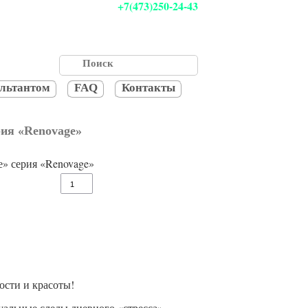
+7(473)250-24-43
ультантом
FAQ
Контакты
ия «Renovage»
ости и красоты!
уальные следы дневного «стресса».