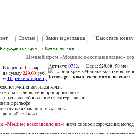
вет
Статьи
Заказ и доставка
Как стать конс
Для ухода за лицом
Кремы ночные
↔
Ночной крем «Мощное восстановление» сер
529.00
Артикул:
0752
, Цена:
(50 мл)
1
В корзине
товар
229.00
на сумму
руб.
Renovage – комплексное омоложение:
⇐
Перейти в корзину
реконструкция матрикса кожи.
ние и восстановление пропорций лица.
ая подтяжка, обновление структуры кожи.
вание рельефа.
ние глубоких морщин и складок.
и ровный тон кожи.
ем «Мощное восстановление»
: интенсивное возрождение молод
ует естественные процессы восстановления кожи, устраняя виз