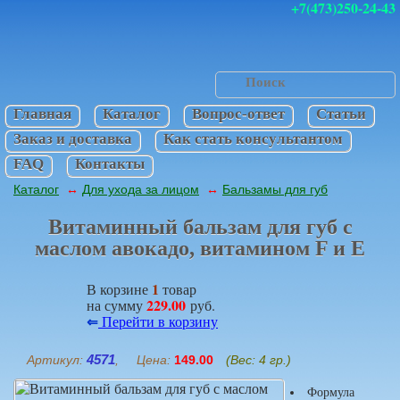
+7(473)250-24-43
Главная
Каталог
Вопрос-ответ
Статьи
Заказ и доставка
Как стать консультантом
FAQ
Контакты
Каталог
Для ухода за лицом
Бальзамы для губ
↔
↔
Витаминный бальзам для губ с
маслом авокадо, витамином F и E
1
В корзине
товар
229.00
на сумму
руб.
⇐
Перейти в корзину
4571
Артикул:
, Цена:
149.00
(Вес: 4 гр.)
Формула