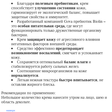
полезным пребиотикам
Благодаря
, крем
улучшению состояния
способствует
кожи,
гармонизирует ее экологический баланс, повышает
защитные свойства и иммунитет.
–
Разработанный компанией Gova пребиотик Biolin
особая питательная среда,
это
где могут
функционировать только дружественные организму
бактерии.
защищает кожу
Крем
от агрессивного влияния
негативных факторов внешней среды.
предотвращает
Средство эффективно
возникновение воспалений
, смягчает и успокаивает
кожу.
баланс влаги
Сохраняется оптимальный
и
стабилизируется работу сальных желез.
Соотношение микроорганизмов на коже
нормализуется
.
быстро впитывается
Легкая нежная текстура
, не
оставляя жирного блеска.
Рекомендации по применению:
Небольшое количество крема нанесите утром на лицо, шею и
область декольте.
наверх