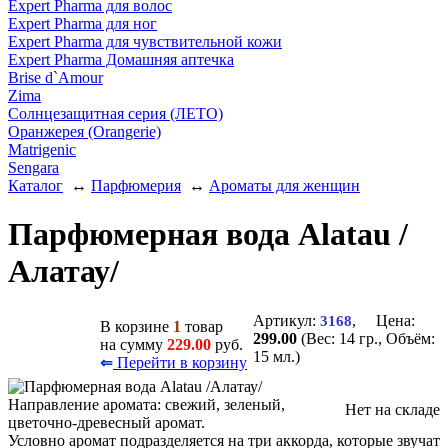
Expert Pharma для волос
Expert Pharma для ног
Expert Pharma для чувствительной кожи
Expert Pharma Домашняя аптечка
Brise d`Amour
Zima
Солнцезащитная серия (ЛЕТО)
Оранжерея (Orangerie)
Matrigenic
Sengara
Каталог
↔
Парфюмерия
↔
Ароматы для женщин
Парфюмерная вода Alatau /
Алатау/
Артикул:
, Цена:
3168
В корзине
1
товар
299.00
(Вес: 14 гр., Объём:
на сумму
229.00
руб.
15 мл.)
Перейти в корзину
⇐
Направление аромата: свежий, зеленый,
Нет на складе
цветочно-древесный аромат.
Условно аромат подразделяется на три аккорда, которые звучат