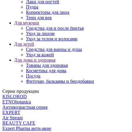
Лаки для ногтей
Пудра
Корректоры для лица
Тени для век
Для мужчин
Средства для и после бритья
Уход за лицом
Уход за телом и волосами
Для детей
Средства для ванны и душа
Уход за кожей
Для дома и здоровья
Товары для здоровья
Косметика для дома
Посуда
Фиточаи, бальзамы и биодобавки
Серии продукции
KISLOROD
ETNObotanica
Антивозрастная серия
EXPERT
Air Stream
BEAUTY CAFЕ
Expert Pharma анти-акне