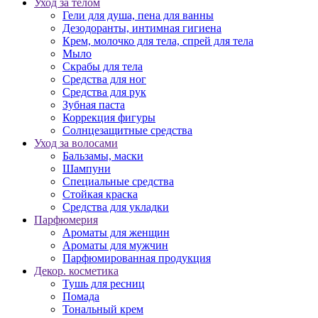
Уход за телом
Гели для душа, пена для ванны
Дезодоранты, интимная гигиена
Крем, молочко для тела, спрей для тела
Мыло
Скрабы для тела
Средства для ног
Средства для рук
Зубная паста
Коррекция фигуры
Солнцезащитные средства
Уход за волосами
Бальзамы, маски
Шампуни
Специальные средства
Стойкая краска
Средства для укладки
Парфюмерия
Ароматы для женщин
Ароматы для мужчин
Парфюмированная продукция
Декор. косметика
Тушь для ресниц
Помада
Тональный крем