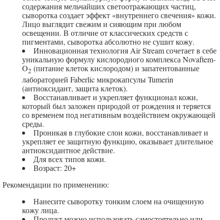
содержания мельчайших светоотражающих частиц,
сыворотка создает эффект «внутреннего свечения» кожи.
Лицо выглядит свежим и сияющим при любом
освещении. В отличие от классических средств с
пигментами, сыворотка абсолютно не сушит кожу.
Инновационная технология Air Stream сочетает в себе
уникальную формулу кислородного комплекса Novaftem-
O
(питание клеток кислородом) и запатентованные
2
лабораторией Faberlic микрокапсулы Tumerin
(антиоксидант, защита клеток).
Восстанавливает и укрепляет функционал кожи,
который был заложен природой от рождения и теряется
со временем под негативным воздействием окружающей
среды.
Проникая в глубокие слои кожи, восстанавливает и
укрепляет ее защитную функцию, оказывает длительное
антиоксидантное действие.
Для всех типов кожи.
Возраст: 20+
Рекомендации по применению:
Нанесите сыворотку тонким слоем на очищенную
кожу лица.
Продукт можно использовать самостоятельно или