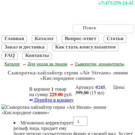
+7(473)250-24-43
Главная
Каталог
Вопрос-ответ
Статьи
Заказ и доставка
Как стать консультантом
FAQ
Контакты
Каталог
Для ухода за лицом
Сыворотки, концентраты
↔
↔
Сыворотка-хайлайтер серии «Air Stream» линии
«Кислородное сияние»
Артикул:
0245
, Цена:
1
В корзине
товар
399.00
(15 мл)
229.00
на сумму
руб.
⇐
Перейти в корзину
Мгновенно корректирует
рельеф лица, придает ему
более четкую скульптурную форму и свежий вид. За счет