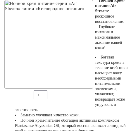
Ночной крем-
питаниеAir
Stream:
роскошное
восстановление.
Глубокое
питание и
максимальное
дыхание вашей
кожи!
Богатая
текстура крема в
течение всей ночи
насыщает кожу
необходимыми
питательными
элементами,
увлажняет,
возвращает коже
упругость и
эластичность.
Заметно улучшает качество кожи.
Ночной крем-питание обогащен активным комплексом
Plantasense Abyssinian Oil, который восстанавливает липидный
слой и активизирует его защитные функции.