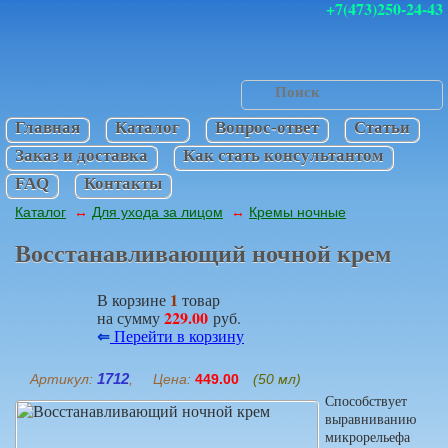
+7(473)250-24-43
Главная
Каталог
Вопрос-ответ
Статьи
Заказ и доставка
Как стать консультантом
FAQ
Контакты
Каталог
Для ухода за лицом
Кремы ночные
↔
↔
Восстанавливающий ночной крем
1
В корзине
товар
229.00
на сумму
руб.
⇐
Перейти в корзину
1712
Артикул:
, Цена:
449.00
(50 мл)
Способствует
выравниванию
микрорельефа