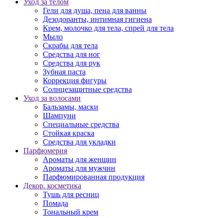
Уход за телом
Гели для душа, пена для ванны
Дезодоранты, интимная гигиена
Крем, молочко для тела, спрей для тела
Мыло
Скрабы для тела
Средства для ног
Средства для рук
Зубная паста
Коррекция фигуры
Солнцезащитные средства
Уход за волосами
Бальзамы, маски
Шампуни
Специальные средства
Стойкая краска
Средства для укладки
Парфюмерия
Ароматы для женщин
Ароматы для мужчин
Парфюмированная продукция
Декор. косметика
Тушь для ресниц
Помада
Тональный крем