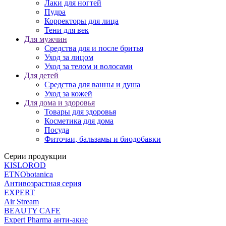
Лаки для ногтей
Пудра
Корректоры для лица
Тени для век
Для мужчин
Средства для и после бритья
Уход за лицом
Уход за телом и волосами
Для детей
Средства для ванны и душа
Уход за кожей
Для дома и здоровья
Товары для здоровья
Косметика для дома
Посуда
Фиточаи, бальзамы и биодобавки
Серии продукции
KISLOROD
ETNObotanica
Антивозрастная серия
EXPERT
Air Stream
BEAUTY CAFЕ
Expert Pharma анти-акне