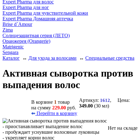
Expert Pharma для волос
Expert Pharma для ног
Expert Pharma для чувствительной кожи
Expert Pharma Домашняя аптечка
Brise d`Amour
Zima
Солнцезащитная серия (ЛЕТО)
Оранжерея (Orangerie)
Matrigenic
Sengara
Каталог
↔
Для ухода за волосами
↔
Специальные средства
Активная сыворотка против
выпадения волос
Артикул:
, Цена:
1612
В корзине
1
товар
349.00
(30 мл)
на сумму
229.00
руб.
Перейти в корзину
⇐
- приостанавливает выпадение волос
Нет на складе
- пробуждает уснувшие волосяные луковицы
- укрепляет корни волос