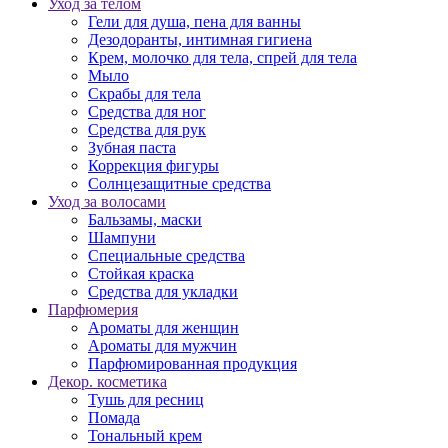
Уход за телом
Гели для душа, пена для ванны
Дезодоранты, интимная гигиена
Крем, молочко для тела, спрей для тела
Мыло
Скрабы для тела
Средства для ног
Средства для рук
Зубная паста
Коррекция фигуры
Солнцезащитные средства
Уход за волосами
Бальзамы, маски
Шампуни
Специальные средства
Стойкая краска
Средства для укладки
Парфюмерия
Ароматы для женщин
Ароматы для мужчин
Парфюмированная продукция
Декор. косметика
Тушь для ресниц
Помада
Тональный крем