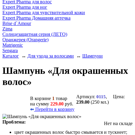
Expert Pharma для волос
Expert Pharma для ног
Expert Pharma для чувствительной кожи
Expert Pharma Домашняя аптечка
Brise d`Amour
Zima
Солнцезащитная серия (ЛЕТО)
Оранжерея (Orangerie)
Matrigenic
Sengara
Каталог
↔
Для ухода за волосами
↔
Шампуни
Шампунь «Для окрашенных
волос»
Артикул:
, Цена:
0115
В корзине
1
товар
239.00
(250 мл.)
на сумму
229.00
руб.
Перейти в корзину
⇐
Проблема:
Нет на складе
цвет окрашенных волос быстро смывается и тускнеет;