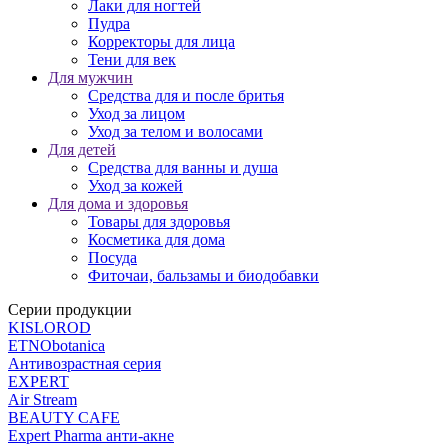
Лаки для ногтей
Пудра
Корректоры для лица
Тени для век
Для мужчин
Средства для и после бритья
Уход за лицом
Уход за телом и волосами
Для детей
Средства для ванны и душа
Уход за кожей
Для дома и здоровья
Товары для здоровья
Косметика для дома
Посуда
Фиточаи, бальзамы и биодобавки
Серии продукции
KISLOROD
ETNObotanica
Антивозрастная серия
EXPERT
Air Stream
BEAUTY CAFЕ
Expert Pharma анти-акне