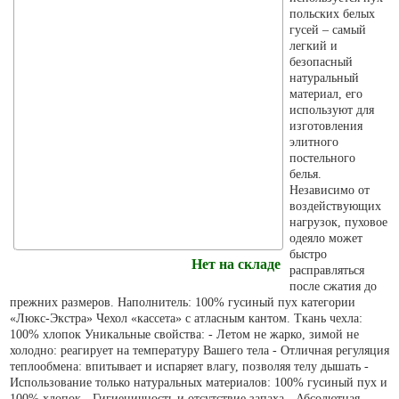
польских белых
гусей – самый
легкий и
безопасный
натуральный
материал, его
используют для
изготовления
элитного
постельного
белья.
Независимо от
воздействующих
нагрузок, пуховое
одеяло может
быстро
Нет на складе
расправляться
после сжатия до
прежних размеров. Наполнитель: 100% гусиный пух категории
«Люкс-Экстра» Чехол «кассета» с атласным кантом. Ткань чехла:
100% хлопок Уникальные свойства: - Летом не жарко, зимой не
холодно: реагирует на температуру Вашего тела - Отличная регуляция
теплообмена: впитывает и испаряет влагу, позволяя телу дышать -
Использование только натуральных материалов: 100% гусиный пух и
100% хлопок - Гигиеничность и отсутствие запаха - Абсолютная