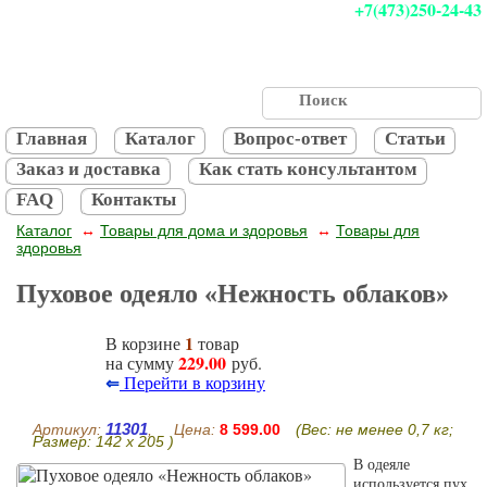
+7(473)250-24-43
Главная
Каталог
Вопрос-ответ
Статьи
Заказ и доставка
Как стать консультантом
FAQ
Контакты
Каталог
Товары для дома и здоровья
Товары для
↔
↔
здоровья
Пуховое одеяло «Нежность облаков»
1
В корзине
товар
229.00
на сумму
руб.
⇐
Перейти в корзину
11301
Артикул:
, Цена:
8 599.00
(Вес: не менее 0,7 кг;
Размер: 142 x 205 )
В одеяле
используется пух