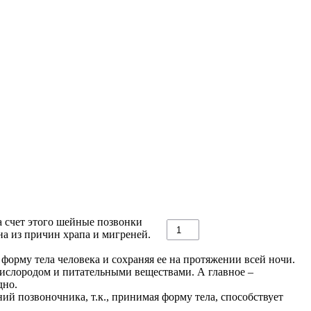
а счет этого шейные позвонки
на из причин храпа и мигреней.
форму тела человека и сохраняя ее на протяжении всей ночи.
 кислородом и питательными веществами. А главное –
дно.
ий позвоночника, т.к., принимая форму тела, способствует