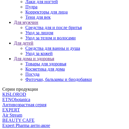
Лаки для ногтей
Пудра
Корректоры для лица
Тени для век
Для мужчин
Средства для и после бритья
Уход за лицом
Уход за телом и волосами
Для детей
Средства для ванны и душа
Уход за кожей
Для дома и здоровья
Товары для здоровья
Косметика для дома
Посуда
Фиточаи, бальзамы и биодобавки
Серии продукции
KISLOROD
ETNObotanica
Антивозрастная серия
EXPERT
Air Stream
BEAUTY CAFЕ
Expert Pharma анти-акне