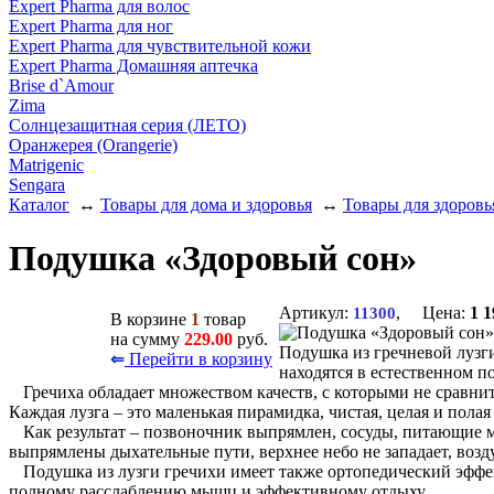
Expert Pharma для волос
Expert Pharma для ног
Expert Pharma для чувствительной кожи
Expert Pharma Домашняя аптечка
Brise d`Amour
Zima
Солнцезащитная серия (ЛЕТО)
Оранжерея (Orangerie)
Matrigenic
Sengara
Каталог
↔
Товары для дома и здоровья
↔
Товары для здоровь
Подушка «Здоровый сон»
Артикул:
, Цена:
1 1
11300
В корзине
1
товар
на сумму
229.00
руб.
Подушка из гречневой лузг
Перейти в корзину
⇐
находятся в естественном п
Гречиха обладает множеством качеств, с которыми не сравни
Каждая лузга – это маленькая пирамидка, чистая, целая и пол
Как результат – позвоночник выпрямлен, сосуды, питающие м
выпрямлены дыхательные пути, верхнее небо не западает, возд
Подушка из лузги гречихи имеет также ортопедический эффек
полному расслаблению мышц и эффективному отдыху.