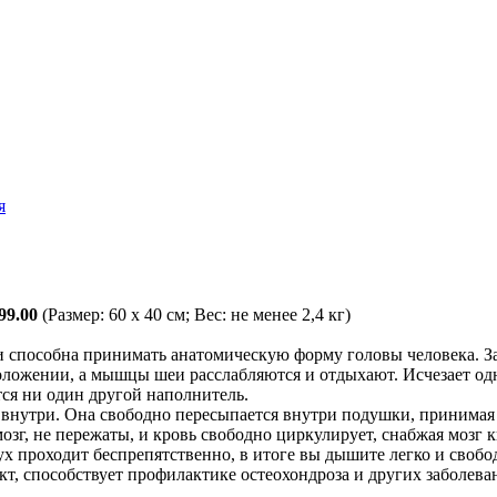
я
99.00
(Размер: 60 x 40 см; Вес: не менее 2,4 кг)
и способна принимать анатомическую форму головы человека. З
оложении, а мышцы шеи расслабляются и отдыхают. Исчезает од
тся ни один другой наполнитель.
ая внутри. Она свободно пересыпается внутри подушки, принимая 
озг, не пережаты, и кровь свободно циркулирует, снабжая мозг
ух проходит беспрепятственно, в итоге вы дышите легко и свобо
т, способствует профилактике остеохондроза и других заболеван