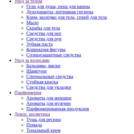
Уход за телом
Гели для душа, пена для ванны
Дезодоранты, интимная гигиена
Крем, молочко для тела, спрей для тела
Мыло
Скрабы для тела
Средства для ног
Средства для рук
Зубная паста
Коррекция фигуры
Солнцезащитные средства
Уход за волосами
Бальзамы, маски
Шампуни
Специальные средства
Стойкая краска
Средства для укладки
Парфюмерия
Ароматы для женщин
Ароматы для мужчин
Парфюмированная продукция
Декор. косметика
Тушь для ресниц
Помада
Тональный крем